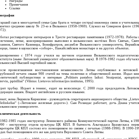
Награды
Примечания
Ссылки
иография
тарший сын в многодетной семье (два брата и четыре сестры) инженера связи и учительниц
кончил среднюю школу № 23-ю в Вильнюсе (1958-1969). Служил на Северном флоте (196
72).
аботал реставратором интерьеров в Тресте реставрации памятников (1972-1978). Работы 
олочению, лепке, консервированию выполнял в вильнюсских костёлах Всех Святых, Свят
оаннов, Святого Казимира, Бонифратров, ансамбле Вильнюсского университета, Веркяйск
орце, также в каунасском «соборе», Пажайсляйском монастыре и на других объектах.
дновременно с 1974 году учился на заочном отделении Вильнюсского педагогическо
нститута (ныне Литовский университет образовательных наук). В 1978-1982 годах обучался
ильнюсской Высшей партийной школе.
осле провозглашения восстановления независимости Литвы опубликовал в литовской
арубежной печати свыше 900 статей на темы политики и общественной жизни. Издал кни
олитической публицистики и интервью
„Politinės pastabos laikui: Straipsniai, apmąstym
terviu, įspūdžiai“
(Vilnius: Lietuvos informacijos institutas, 1995).
урит трубку. Играет в теннис, ездит на велосипеде. С 2000 года председатель Литовск
едерации шашек. Владеет английским и русским языками.
енат; жена Людмила Киркилене - руководитель секретариата акционерного общества
„Lietu
ležinkeliai“
(«Литовские железные дороги»). Сын Роландас работает, дочь Диана учится
ильнюсском университете.
олитическая деятельность
 1982-1985 годах инструктор Ленинского райкома Коммунистической партии Литвы, в 198
990 - инструктор отдела культуры ЦК КПЛ. В бытность Альгирдаса Бразаускаса перв
екретарём ЦК КПЛ состоял его помощником по связям с печатью (1988-1990). В 1990-19
одах был помощником его же как депутата Верховного Совета Литвы.