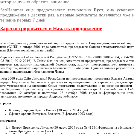
которые нужно обратить внимание.
SeoHammer еще предоставляет технологию
Буст
, она ускоряет
продвижение в десятки раз, а первые результаты появляются уже в
течение первых 7 дней.
Зарегистрироваться и Начать продвижение
осле объединения Демократической партии труда Литвы и Социал-демократической парт
итвы (СДПЛ) с января 2001 года заместитель председателя Социал-демократической парт
итвы (
Lietuvos socialdemokratų partija
).
збирался членом Сейма Литовской Республики (1992-1996, 1996-2000, 2000-2004, 2004-200
008-2012, 2012-2016). В Сейме был членом, заместителм председателя, председателем так
омитетов, как комитет национальной безопасности, комитет иностранных дел, комитета 
елам Европы, комитет национальной безопасности и обороны. Один из главных разработчик
онцепции национальной безопасности Литвы.
 июля 2006 года Сейм Литовской Республики по представлению президента Валдаса Адамку
твердил Гедиминаса Киркиласа в должности премьер-министра страны социал-демократ
осле утверждения на заседании Сейма программы правительства и принесения присяги 
юля Гедиминас Киркилас вступил в должность премьер-министра. После выборов X Сей
голосования 12 октября и повторное 26 октября 2008 года) и формирования ново
равительства полномочия передал Андрюсу Кубилюсу.
аграды
Командор ордена Креста Витиса (30 марта 2004 года)
Офицер ордена Витаутаса Великого (3 февраля 2003 года)
римечания
↑
Декрет Президента Литвы от 30 марта 2004 года № 415 Информация на официальн
сайте Президента Литвы
(лит.)