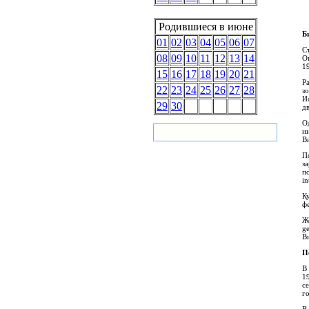
Родившиеся в июне
Б
01
02
03
04
05
06
07
С
08
09
10
11
12
13
14
О
19
15
16
17
18
19
20
21
Р
22
23
24
25
26
27
28
з
И
29
30
дв
О
и
В
П
з
п
in
К
ф
Ж
ge
В
П
В
1
с
г