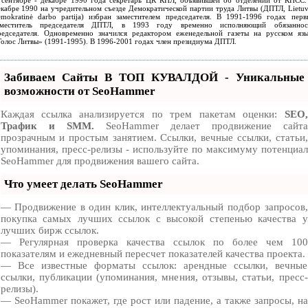
 сентябре - декабре 1990 года секретарь ЦК КПЛ, объявившей об отделении от КПСС.
екабре 1990 на учредительном съезде Демократической партии труда Литвы (ДПТЛ,
Lietu
mokratinė darbo partija
) избран заместителем председателя. В 1991-1996 годах перв
аместитель председателя ДПТЛ, в 1993 году временно исполняющий обязаннос
редседателя. Одновременно значился редактором еженедельной газеты на русском язы
Голос Литвы» (1991-1995). В 1996-2001 годах член президиума ДПТЛ.
Забиваем Сайты В ТОП КУВАЛДОЙ - Уникальные
возможности от SeoHammer
Каждая ссылка анализируется по трем пакетам оценки:
SEO,
Трафик и SMM.
SeoHammer делает продвижение сайта
прозрачным и простым занятием. Ссылки, вечные ссылки, статьи,
упоминания, пресс-релизы - используйте по максимуму потенциал
SeoHammer для продвижения вашего сайта.
Что умеет делать SeoHammer
— Продвижение в один клик, интеллектуальный подбор запросов,
покупка самых лучших ссылок с высокой степенью качества у
лучших бирж ссылок.
— Регулярная проверка качества ссылок по более чем 100
показателям и ежедневный пересчет показателей качества проекта.
— Все известные форматы ссылок: арендные ссылки, вечные
ссылки, публикации (упоминания, мнения, отзывы, статьи, пресс-
релизы).
— SeoHammer покажет, где рост или падение, а также запросы, на