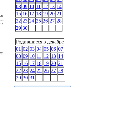
08
09
10
11
12
13
14
15
16
17
18
19
20
21
ых
ии
22
23
24
25
26
27
28
та
29
30
Родившиеся в декабре
01
02
03
04
05
06
07
ия
08
09
10
11
12
13
14
15
16
17
18
19
20
21
22
23
24
25
26
27
28
29
30
31