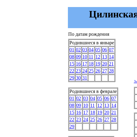
Цилинская 
По датам рождения
Родившиеся в январе
01
02
03
04
05
06
07
08
09
10
11
12
13
14
15
16
17
18
19
20
21
22
23
24
25
26
27
28
29
30
31
З
Родившиеся в феврале
01
02
03
04
05
06
07
08
09
10
11
12
13
14
15
16
17
18
19
20
21
22
23
24
25
26
27
28
29