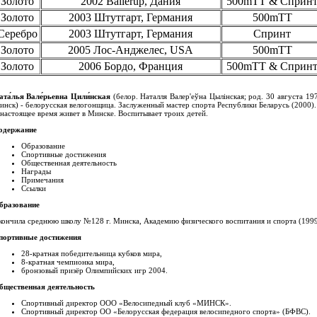
Золото
2002 Ballerup, Дания
500mTT & Сприн
Золото
2003 Штутгарт, Германия
500mTT
Серебро
2003 Штутгарт, Германия
Спринт
Золото
2005 Лос-Анджелес, USA
500mTT
Золото
2006 Бордо, Франция
500mTT & Сприн
ата́лья Вале́рьевна Цили́нская
(белор.
Наталля Валер'еўна Цылінская
; род. 30 августа 19
инск) - белорусская велогонщица. Заслуженный мастер спорта Республики Беларусь (2000).
настоящее время живет в Минске. Воспитывает троих детей.
одержание
Образование
Спортивные достижения
Общественная деятельность
Награды
Примечания
Ссылки
бразование
кончила среднюю школу №128 г. Минска, Академию физического воспитания и спорта (1999
портивные достижения
28-кратная победительница кубков мира,
8-кратная чемпионка мира,
бронзовый призёр Олимпийских игр 2004.
бщественная деятельность
Спортивный директор ООО «Велосипедный клуб «МИНСК».
Спортивный директор ОО «Белорусская федерация велосипедного спорта» (БФВС).