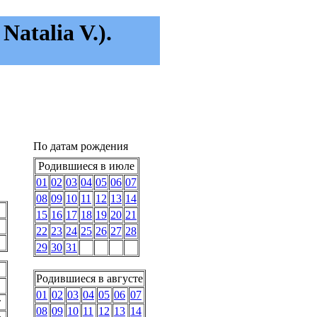
atalia V.).
По датам рождения
Родившиеся в июле
01
02
03
04
05
06
07
08
09
10
11
12
13
14
15
16
17
18
19
20
21
22
23
24
25
26
27
28
29
30
31
Родившиеся в августе
01
02
03
04
05
06
07
т
08
09
10
11
12
13
14