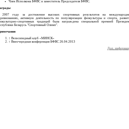
Член Исполкома БФВС и заместитель Председателя БФВС.
аграды
 2007 году за достижение высоких спортивных результатов на международн
оревнованиях, активную деятельность по популяризации физкультуры и спорта, развит
изкультурно-спортивных традиций была награждена специальной премией Президен
еспублики Беларусь "Спортивный Олимп".
римечания
↑
Велосипедный клуб «МИНСК»
↑
Внеочередная конференция БФВС 26.04.2013
Доп. информац