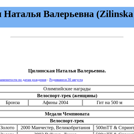
Наталья Валерьевна (Zilinska N
Цилинская Наталья Валерьевна.
наменитости по датам рождения
›
Родившиеся 30 августа
Олимпийские награды
Велоспорт-трек (женщины)
Бронза
Афины 2004
Гит на 500 м
Медали Чемпионата
Велоспорт-трек
Золото
2000 Манчестер, Великобритания
500mTT & Сприн