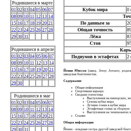
Родившиеся в марте
01
02
03
04
05
06
07
Кубок мира
0 
08
09
10
11
12
13
14
Точ
15
16
17
18
19
20
21
По данным за
2
22
23
24
25
26
27
28
Общая точность
8
29
30
31
Лёжа
8
Стоя
9
Родившиеся в апреле
Карь
01
02
03
04
05
06
07
Подиумов в эстафетах
2 
08
09
10
11
12
13
14
15
16
17
18
19
20
21
Йенни Юнссон
(швед.
Jenny Jonsson
; родил
шведская биатлонистка.
22
23
24
25
26
27
28
Содержание
29
30
Общая информация
Спортивная карьера
Сводная статистика
Родившиеся в мае
Выступления на юниорских, м
Сезоны кубка мира
01
02
03
04
05
06
07
Лучшие гонки в кубке мира
08
09
10
11
12
13
14
Эстафетные гонки за сборную
Выступления на чемпионатах 
15
16
17
18
19
20
21
Ссылки
22
23
24
25
26
27
28
Общая информация
29
30
31
Йенни - младшая сестра другой шведской биат