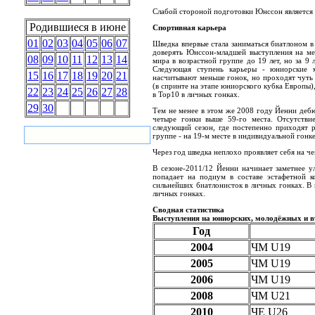
Слабой стороной подготовки Юнссон является
Родившиеся в июне
Спортивная карьера
01
02
03
04
05
06
07
Шведка впервые стала заниматься биатлоном в
доверять Юнссон-младшей выступления на ме
08
09
10
11
12
13
14
мира в возрастной группе до 19 лет, но за 9
Следующая ступень карьеры - юниорские 
15
16
17
18
19
20
21
насчитывают меньше гонок, но проходят чуть 
(в спринте на этапе юниорского кубка Европы)
22
23
24
25
26
27
28
в Top10 в личных гонках.
29
30
Тем не менее в этом же 2008 году Йенни дебю
четыре гонки выше 59-го места. Отсутств
следующий сезон, где постепенно приходят р
группе - на 19-м месте в индивидуальной гонке
Через год шведка неплохо проявляет себя на че
В сезоне-2011/12 Йенни начинает заметнее у
попадает на подиум в составе эстафетной к
сильнейших биатлонисток в личных гонках. В
личных гонках.
Сводная статистика
Выступления на юниорских, молодёжных и в
Год
2004
ЧМ U19
2005
ЧМ U19
2006
ЧМ U19
2008
ЧМ U21
2010
ЧЕ U26