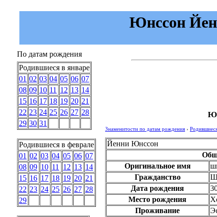
Юнссон Йенн
По датам рождения
Родившиеся в январе
01
02
03
04
05
06
07
08
09
10
11
12
13
14
15
16
17
18
19
20
21
22
23
24
25
26
27
28
Юн
29
30
31
Знаменитости по датам рождения
›
Родившиеся
Йенни Юнссон
Родившиеся в феврале
Общ
01
02
03
04
05
06
07
Оригинальное имя
ш
08
09
10
11
12
13
14
Гражданство
Ш
15
16
17
18
19
20
21
Дата рождения
3
22
23
24
25
26
27
28
Место рождения
Х
29
Проживание
Э